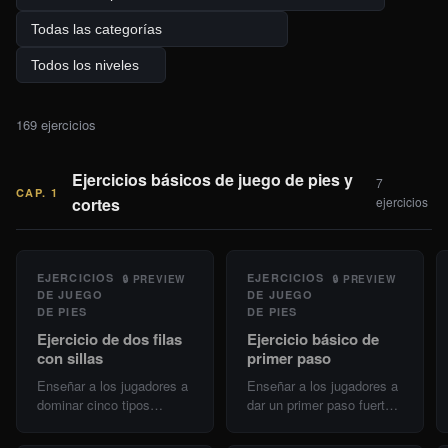
169
ejercicio
s
Ejercicios básicos de juego de pies y
7
CAP.
1
cortes
ejercicios
EJERCICIOS
EJERCICIOS
🔒
PREVIEW
🔒
PREVIEW
DE JUEGO
DE JUEGO
DE PIES
DE PIES
Ejercicio de dos filas
Ejercicio básico de
con sillas
primer paso
Enseñar a los jugadores a
Enseñar a los jugadores a
dominar cinco tipos
dar un primer paso fuerte y
básicos de juego de pies
agresivo para superar al
sin balón: parada en un
defensor hasta convertir el