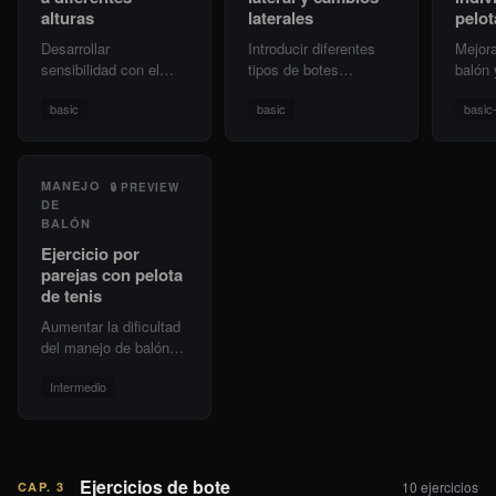
alturas
laterales
pelot
Desarrollar
Introducir diferentes
Mejora
sensibilidad con el
tipos de botes
balón 
balón, fuerza de dedos
laterales y cambios,
coordi
basic
basic
basic
y control del bote a
mejorando fuerza de
manua
diferentes alturas.
dedos y control.
segund
control
MANEJO
🔒
PREVIEW
DE
BALÓN
Ejercicio por
parejas con pelota
de tenis
Aumentar la dificultad
del manejo de balón
mediante coordinación
Intermedio
con un compañero
mientras se bota y se
controla una pelota de
tenis.
Ejercicios de bote
10
ejercicios
CAP.
3