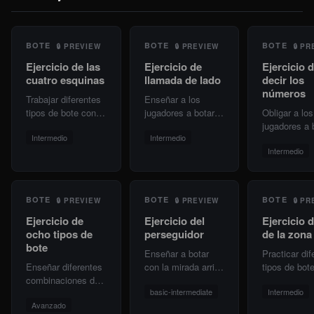
BOTE
BOTE
BOTE
🔒
PREVIEW
🔒
PREVIEW
🔒
PR
Ejercicio de las
Ejercicio de
Ejercicio 
cuatro esquinas
llamada de lado
decir los
números
Trabajar diferentes
Enseñar a los
tipos de bote con
jugadores a botar
Obligar a los
todo el equipo
con la mirada arriba
jugadores a 
Intermedio
Intermedio
organizado en
y finalizar según la
en velocidad
Intermedio
cuatro filas.
señal del
mirar el baló
entrenador.
BOTE
BOTE
BOTE
🔒
PREVIEW
🔒
PREVIEW
🔒
PR
Ejercicio de
Ejercicio del
Ejercicio 
ocho tipos de
perseguidor
de la zona
bote
Enseñar a botar
Practicar dif
Enseñar diferentes
con la mirada arriba
tipos de bot
combinaciones de
mientras se escapa
espacio redu
basic-intermediate
Intermedio
bote aplicables a
de un perseguidor.
como la zon
Avanzado
situaciones reales